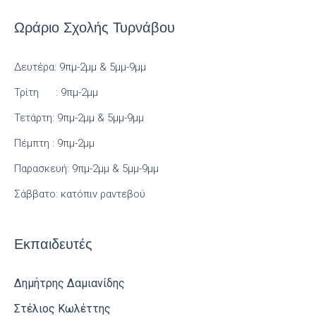
Ωράριο Σχολής Τυρνάβου
Δευτέρα: 9πμ-2μμ & 5μμ-9μμ
Τρίτη : 9πμ-2μμ
Τετάρτη: 9πμ-2μμ & 5μμ-9μμ
Πέμπτη : 9πμ-2μμ
Παρασκευή: 9πμ-2μμ & 5μμ-9μμ
Σάββατο: κατόπιν ραντεβού
Εκπαιδευτές
Δημήτρης Δαμιανίδης
Στέλιος Κωλέττης