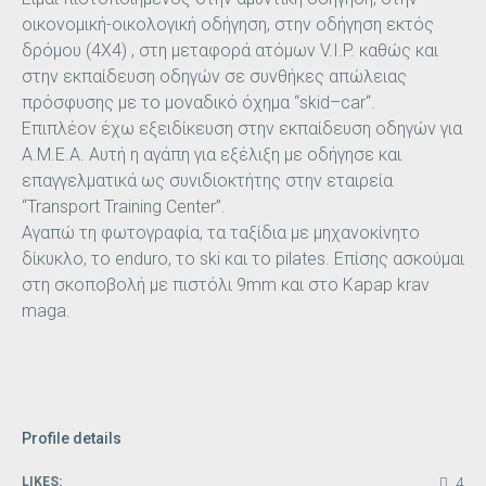
οικονομική-οικολογική οδήγηση, στην οδήγηση εκτός
δρόμου (4Χ4) , στη μεταφορά ατόμων V.I.P. καθώς και
στην εκπαίδευση οδηγών σε συνθήκες απώλειας
πρόσφυσης με το μοναδικό όχημα “
skid
–
car
“.
Επιπλέον έχω εξειδίκευση στην εκπαίδευση οδηγών για
Α.Μ.Ε.Α. Αυτή η αγάπη για εξέλιξη με οδήγησε και
επαγγελματικά ως συνιδιοκτήτης στην εταιρεία
“Transport Training Center”.
Αγαπώ τη φωτογραφία, τα ταξίδια με μηχανοκίνητο
δίκυκλο, το
enduro
, το ski και το pilates. Επίσης ασκούμαι
στη σκοποβολή με πιστόλι 9mm και στο Kapap krav
maga.
Profile details
LIKES:
4