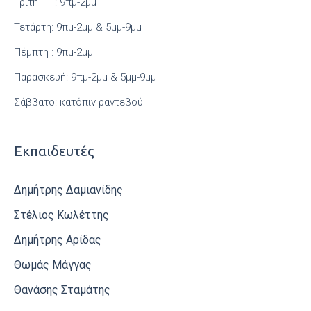
Τρίτη : 9πμ-2μμ
Τετάρτη: 9πμ-2μμ & 5μμ-9μμ
Πέμπτη : 9πμ-2μμ
Παρασκευή: 9πμ-2μμ & 5μμ-9μμ
Σάββατο: κατόπιν ραντεβού
Εκπαιδευτές
Δημήτρης Δαμιανίδης
Στέλιος Κωλέττης
Δημήτρης Αρίδας
Θωμάς Μάγγας
Θανάσης Σταμάτης