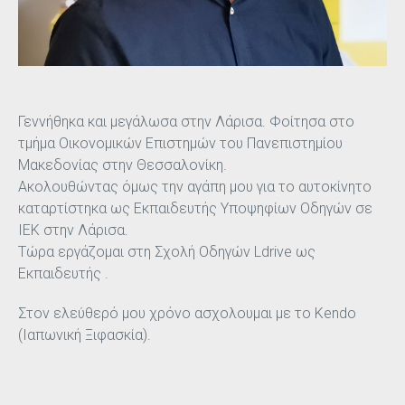
Γεννήθηκα και μεγάλωσα στην Λάρισα. Φοίτησα στο
τμήμα Οικονομικών Επιστημών του Πανεπιστημίου
Μακεδονίας στην Θεσσαλονίκη.
Ακολουθώντας όμως την αγάπη μου για το αυτοκίνητο
καταρτίστηκα ως Εκπαιδευτής Υποψηφίων Οδηγών σε
ΙΕΚ στην Λάρισα.
Τώρα εργάζομαι στη Σχολή Οδηγών
L
drive
ως
Εκπαιδευτής .
Στον ελεύθερό μου χρόνο ασχολουμαι με το Kendo
(Ιαπωνική Ξιφασκία).