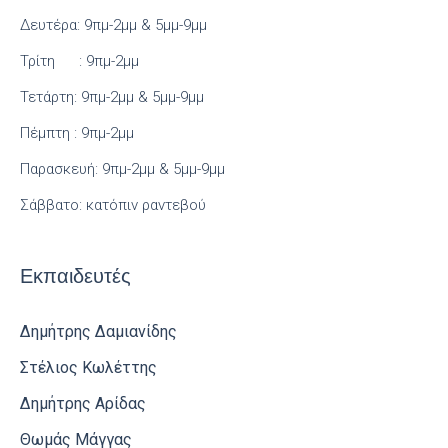
Δευτέρα: 9πμ-2μμ & 5μμ-9μμ
Τρίτη : 9πμ-2μμ
Τετάρτη: 9πμ-2μμ & 5μμ-9μμ
Πέμπτη : 9πμ-2μμ
Παρασκευή: 9πμ-2μμ & 5μμ-9μμ
Σάββατο: κατόπιν ραντεβού
Εκπαιδευτές
Δημήτρης Δαμιανίδης
Στέλιος Κωλέττης
Δημήτρης Αρίδας
Θωμάς Μάγγας