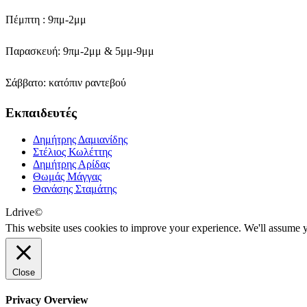
Πέμπτη : 9πμ-2μμ
Παρασκευή: 9πμ-2μμ & 5μμ-9μμ
Σάββατο: κατόπιν ραντεβού
Εκπαιδευτές
Δημήτρης Δαμιανίδης
Στέλιος Κωλέττης
Δημήτρης Αρίδας
Θωμάς Μάγγας
Θανάσης Σταμάτης
Ldrive©
This website uses cookies to improve your experience. We'll assume yo
Close
Privacy Overview