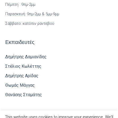
Πέμπτη : 9πμ-2μμ
Παρασκευή: 9πμ-2μμ & 5μμ-9μμ
Σάββατο: κατόπιν ραντεβού
Εκπαιδευτές
Δημήτρης Δαμιανίδης
Στέλιος Κωλέττης
Δημήτρης Αρίδας
Θωμάς Μάγγας
Θανάσης Σταμάτης
This website uses cookies to improve your experience. We'll