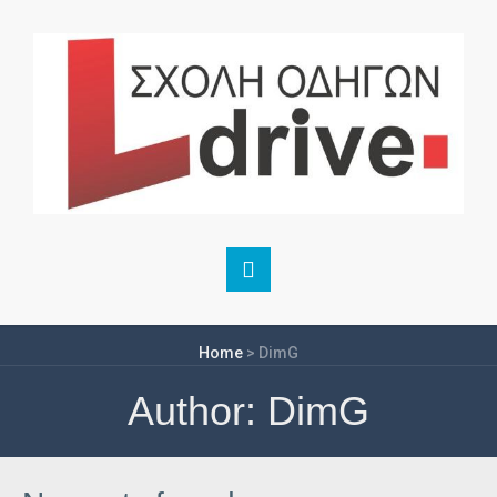
Home
>
DimG
Author:
DimG