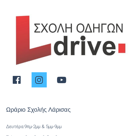
Ωράριο Σχολής Λάρισας
Δευτέρα:9πμ-2μμ & 5μμ-9μμ