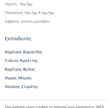
Πέμπτη : 9πμ-2μμ
Παρασκευή: 9πμ-2μμ & 5μμ-9μμ
Σάββατο: κατόπιν ραντεβού
Εκπαιδευτές
Δημήτρης Δαμιανίδης
Στέλιος Κωλέττης
Δημήτρης Αρίδας
Θωμάς Μάγγας
Θανάσης Σταμάτης
This website uses cookies to improve your experience. We'll