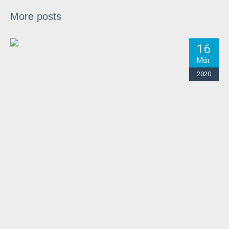
More posts
16
Μάι
2020