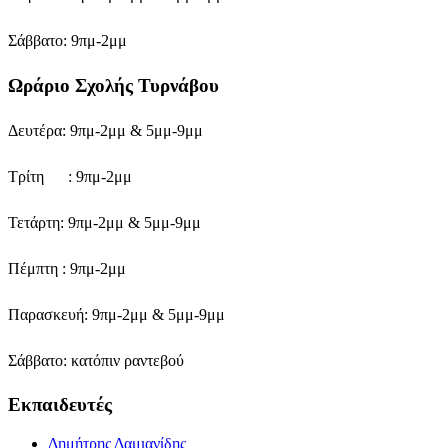
Σάββατο: 9πμ-2μμ
Ωράριο Σχολής Τυρνάβου
Δευτέρα: 9πμ-2μμ & 5μμ-9μμ
Τρίτη : 9πμ-2μμ
Τετάρτη: 9πμ-2μμ & 5μμ-9μμ
Πέμπτη : 9πμ-2μμ
Παρασκευή: 9πμ-2μμ & 5μμ-9μμ
Σάββατο: κατόπιν ραντεβού
Εκπαιδευτές
Δημήτρης Δαμιανίδης