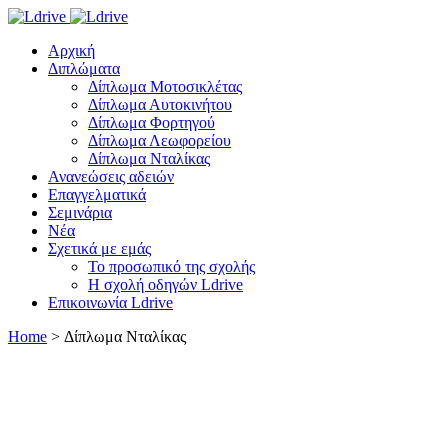
Αρχική
Διπλώματα
Δίπλωμα Μοτοσικλέτας
Δίπλωμα Αυτοκινήτου
Δίπλωμα Φορτηγού
Δίπλωμα Λεωφορείου
Δίπλωμα Νταλίκας
Ανανεώσεις αδειών
Επαγγελματικά
Σεμινάρια
Νέα
Σχετικά με εμάς
Το προσωπικό της σχολής
Η σχολή οδηγών Ldrive
Επικοινωνία Ldrive
Home
>
Δίπλωμα Νταλίκας