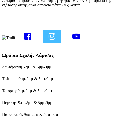
Δοκιμασία προσόντων και συμπεριφοράς. Η χρονική διάρκεια της
εξέτασης αυτής είναι σαράντα πέντε (45) λεπτά.
Ωράριο Σχολής Λάρισας
Δευτέρα:9πμ-2μμ & 5μμ-9μμ
Τρίτη :9πμ-2μμ & 5μμ-9μμ
Τετάρτη: 9πμ-2μμ & 5μμ-9μμ
Πέμπτη: 9πμ-2μμ & 5μμ-9μμ
Παρασκευή: 9πμ-2μμ & 5μμ-9μμ